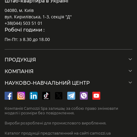
Штаб-квартира в Україні
04080, м. Київ
вул. Кирилівська, 1-3, секція "Д"
+38(044) 503 51 01
Робочі години :
Пн-Пт: з 8.30 до 18.00
ПРОДУКЦІЯ
Макс. радіальне навантаження F1 при осьовому
Мак
навантаженні F=0
кут
КОМПАНІЯ
S = Відстань між межею циліндра і центром мас
J = 
НАУКОВО-НАВЧАЛЬНИЙ ЦЕНТР
об'єкту регулювання (мм)
ω =
Компанія Camozzi Spa залишає за собою право змінювати
моделі і розміри без повідомлення.
Вироби розроблені для промислового вироблення.
Каталог продукції представленний на сайті camozzi.ua