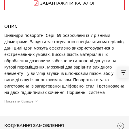
ЗАВАНТАЖИТИ КАТАЛОГ
ОПИС
Циліндри поворотні Серії 69 розроблені із 7 різними
діаметрами. Завдяки застосуванню спеціальних матеріалів,
дані циліндри можуть ефективно використовуватися в
екстремальних умовах. Висока якість матеріалів і їх
оброблення дозволили забезпечити жорсткі допуски на
кутові переміщення. Можливі два варіанти вихідного
елементу – у вигляді втулки із шпонковим пазом, або у
вигляді валу із шпонковим пазом. Поворотна втулка
виготовлена із загартованої шліфованої сталі і встановлена
на двох підшипниках кочення. Поршень і система
демпфування в крайніх положеннях така ж, як і система у
Показати більше
циліндрах Серії 60. Заводське мастило дозволяє
забезпечувати роботу як без, так і при умові додаткового
змащення. На кришках є гвинти регулювання кута
повороту в межах ± 5°.
КОДУВАННЯ ЗАМОВЛЕННЯ