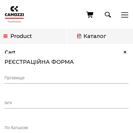
Skip
to
main
content
Product
Каталог
Breadcrumb
Реєстраційна форма
×
Cart
РЕЄСТРАЦІЙНА ФОРМА