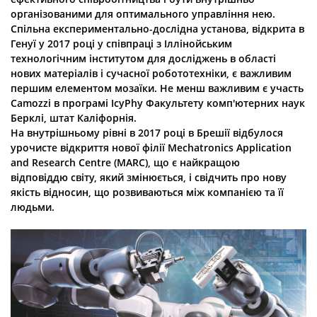
організованими для оптимального управління нею.
Спільна експериментально-дослідна установа, відкрита в
Генуї у 2017 році у співпраці з Іллінойським
технологічним інститутом для досліджень в області
нових матеріалів і сучасної робототехніки, є важливим
першим елементом мозаїки. Не менш важливим є участь
Camozzi в програмі IcyPhy Факультету комп'ютерних наук
Берклі, штат Каліфорнія.
На внутрішньому рівні в 2017 році в Брешії відбулося
урочисте відкриття нової філії Mechatronics Application
and Research Centre (MARC), що є найкращою
відповіддю світу, який змінюється, і свідчить про нову
якість відносин, що розвиваються між компанією та її
людьми.