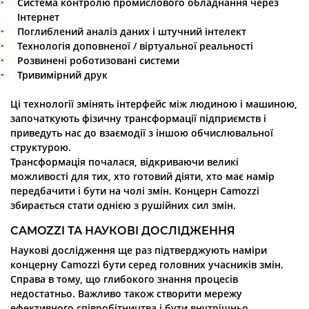
Система контролю промислового обладнання через
Інтернет
Поглиблений аналіз даних і штучний інтелект
Технологія доповненої / віртуальної реальності
Розвинені роботизовані системи
Тривимірний друк
Ці технології змінять інтерфейс між людиною і машиною,
започаткують фізичну трансформації підприємств і
приведуть нас до взаємодії з іншою обчислювальної
структурою.
Трансформація почалася, відкриваючи великі
можливості для тих, хто готовий діяти, хто має намір
передбачити і бути на чолі змін. Концерн Camozzi
збирається стати однією з рушійних сил змін.
CAMOZZI ТА НАУКОВІ ДОСЛІДЖЕННЯ
Наукові дослідження ще раз підтверджують наміри
концерну Camozzi бути серед головних учасників змін.
Справа в тому, що глибокого знання процесів
недостатньо. Важливо також створити мережу
ефективного співробітництва і бути внутрішньо