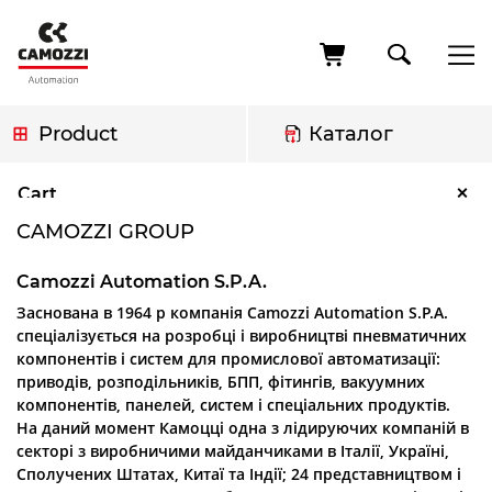
Skip
to
main
content
Product
Каталог
Breadcrumb
Camozzi Group
×
Cart
CAMOZZI GROUP
Camozzi Automation S.P.A.
Заснована в 1964 р компанія Camozzi Automation S.P.A.
спеціалізується на розробці і виробництві пневматичних
компонентів і систем для промислової автоматизації:
приводів, розподільників, БПП, фітингів, вакуумних
компонентів, панелей, систем і спеціальних продуктів.
На даний момент Камоцці одна з лідируючих компаній в
секторі з виробничими майданчиками в Італії, Україні,
Сполучених Штатах, Китаї та Індії; 24 представництвом і