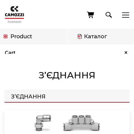
Skip
to
main
content
Product
Каталог
Breadcrumb
З’єднання
×
Cart
З’ЄДНАННЯ
З’ЄДНАННЯ