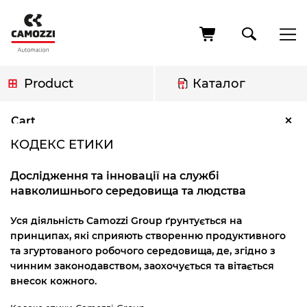
Skip
to
main
content
Product
Каталог
Breadcrumb
Кодекс етики
×
Cart
КОДЕКС ЕТИКИ
Дослідження та інновації на службі
навколишнього середовища та людства
Уся діяльність Camozzi Group ґрунтується на
принципах, які сприяють створенню продуктивного
та згуртованого робочого середовища, де, згідно з
чинним законодавством, заохочується та вітається
внесок кожного.