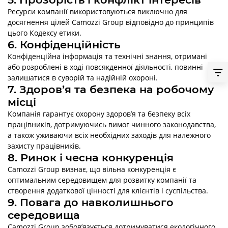
Ресурси компанії використовуються виключно для
досягнення цілей Camozzi Group відповідно до принципів
цього Кодексу етики.
6. Конфіденційність
Конфіденційна інформація та технічні знання, отримані
або розроблені в ході повсякденної діяльності, повинні
залишатися в суворій та надійній охороні.
7. Здоров’я та безпека на робочому
місці
Компанія гарантує охорону здоров’я та безпеку всіх
працівників, дотримуючись вимог чинного законодавства,
а також уживаючи всіх необхідних заходів для належного
захисту працівників.
8. Ринок і чесна конкуренція
Camozzi Group визнає, що вільна конкуренція є
оптимальним середовищем для розвитку компанії та
створення додаткової цінності для клієнтів і суспільства.
9. Повага до навколишнього
середовища
Camozzi Group зобов’язується дотримуватися екологічного