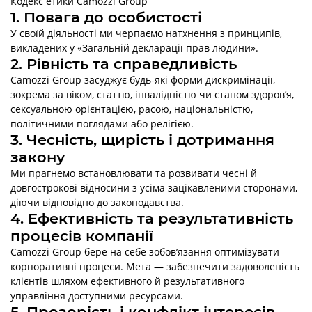
Кодекс етики Camozzi Group
1. Повага до особистості
У своїй діяльності ми черпаємо натхнення з принципів,
викладених у «Загальній декларації прав людини».
2. Рівність та справедливість
Camozzi Group засуджує будь-які форми дискримінації,
зокрема за віком, статтю, інвалідністю чи станом здоров’я,
сексуальною орієнтацією, расою, національністю,
політичними поглядами або релігією.
3. Чесність, щирість і дотримання
закону
Ми прагнемо встановлювати та розвивати чесні й
довгострокові відносини з усіма зацікавленими сторонами,
діючи відповідно до законодавства.
4. Ефективність та результативність
процесів компанії
Camozzi Group бере на себе зобов’язання оптимізувати
корпоративні процеси. Мета — забезпечити задоволеність
клієнтів шляхом ефективного й результативного
управління доступними ресурсами.
5. Прозорість і конфлікт інтересів