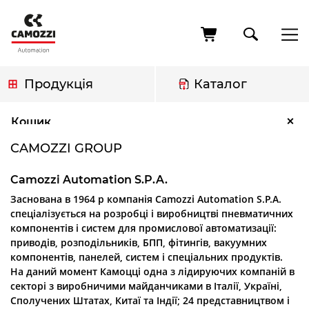
Перейти
до
основного
вмісту
Продукція
Каталог
Рядок
Camozzi Group
×
Кошик
навіґації
CAMOZZI GROUP
Camozzi Automation S.P.A.
Заснована в 1964 р компанія Camozzi Automation S.P.A.
спеціалізується на розробці і виробництві пневматичних
компонентів і систем для промислової автоматизації:
приводів, розподільників, БПП, фітингів, вакуумних
компонентів, панелей, систем і спеціальних продуктів.
На даний момент Камоцці одна з лідируючих компаній в
секторі з виробничими майданчиками в Італії, Україні,
Сполучених Штатах, Китаї та Індії; 24 представництвом і