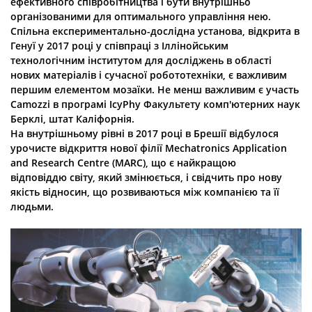
ефективного співробітництва і бути внутрішньо
організованими для оптимального управління нею.
Спільна експериментально-дослідна установа, відкрита в
Генуї у 2017 році у співпраці з Іллінойським
технологічним інститутом для досліджень в області
нових матеріалів і сучасної робототехніки, є важливим
першим елементом мозаїки. Не менш важливим є участь
Camozzi в програмі IcyPhy Факультету комп'ютерних наук
Берклі, штат Каліфорнія.
На внутрішньому рівні в 2017 році в Брешії відбулося
урочисте відкриття нової філії Mechatronics Application
and Research Centre (MARC), що є найкращою
відповіддю світу, який змінюється, і свідчить про нову
якість відносин, що розвиваються між компанією та її
людьми.