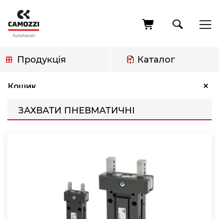
Перейти
до
основного
вмісту
Продукція
Каталог
Рядок
Захвати Пневматичні
×
Кошик
навіґації
ЗАХВАТИ ПНЕВМАТИЧНІ