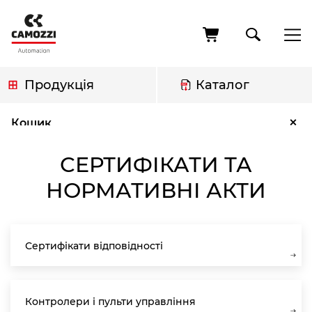
Перейти
до
основного
вмісту
Продукція
Каталог
Рядок
Сертифікати та нормативні акти
×
Кошик
навіґації
СЕРТИФІКАТИ ТА
НОРМАТИВНІ АКТИ
Сертифікати відповідності
Контролери і пульти управління