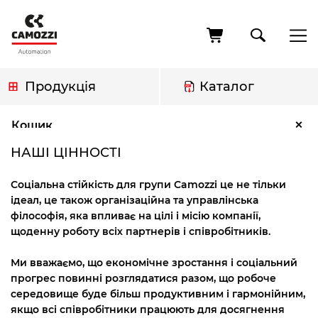
Перейти
до
основного
вмісту
Продукція
Каталог
Рядок
Наші цінності
×
Кошик
навіґації
НАШІ ЦІННОСТІ
Соціальна стійкість для групи Camozzi це не тільки
ідеал, це також організаційна та управлінська
філософія, яка впливає на цілі і місію компанії,
щоденну роботу всіх партнерів і співробітників.
Ми вважаємо, що економічне зростання і соціальний
прогрес повинні розглядатися разом, що робоче
середовище буде більш продуктивним і гармонійним,
якщо всі співробітники працюють для досягнення