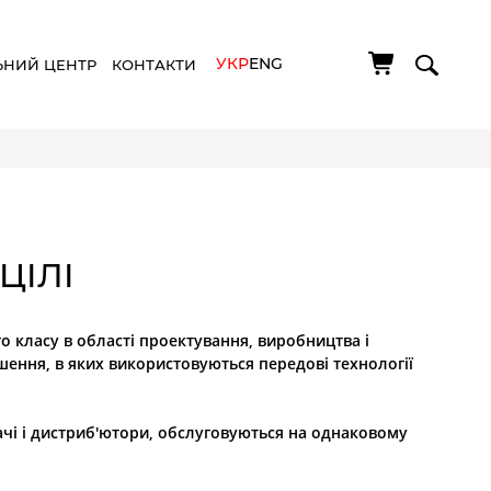
УКР
ENG
ЬНИЙ ЦЕНТР
КОНТАКТИ
 ЦІЛІ
о класу в області проектування, виробництва і
ення, в яких використовуються передові технології
ачі і дистриб'ютори, обслуговуються на однаковому