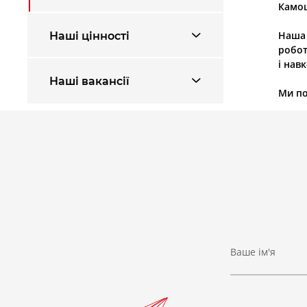
Камоц
Наші цінності
Наша 
робот
і нав
Наші вакансії
Ми по
Ваше ім'я