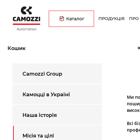
Перейти
Основна
до
навіґація
основного
Каталог
ПРОДУКЦІЯ
ПРО
вмісту
Рядок
Головна
Про компанію
Місія та цілі
навіґації
Кошик
Меню
Camozzi Group
Про
компанію
Камоцці в Україні
Ми по
пошир
високо
Наша історія
Всі б
профе
Місія та цілі