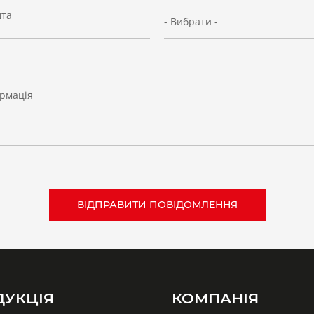
шта
- Вибрати -
рмація
ДУКЦІЯ
КОМПАНІЯ