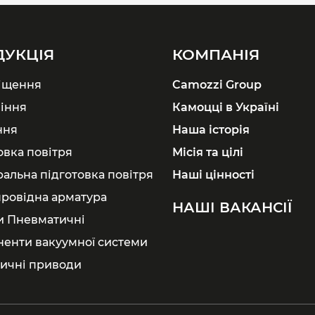
ДУКЦІЯ
КОМПАНІЯ
іщення
Camozzi Group
іння
Камоцці в Україні
ння
Наша історія
овка повітря
Місія та цілі
ральна підготовка повітря
Наші цінності
ровідна арматура
НАШІ ВАКАНСІЇ
и Пневматичні
енти вакуумної системи
ичні приводи