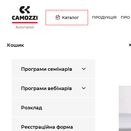
Перейти
Основна
до
навіґація
основного
Каталог
ПРОДУКЦІЯ
ПРО
вмісту
Рядок
Головна
Науково-навчальний центр
Дидактичний матері
навіґації
Кошик
Меню
Програми семінарів
науково
навчальний
центр
Програми вебінарів
Розклад
Реєстраційна форма