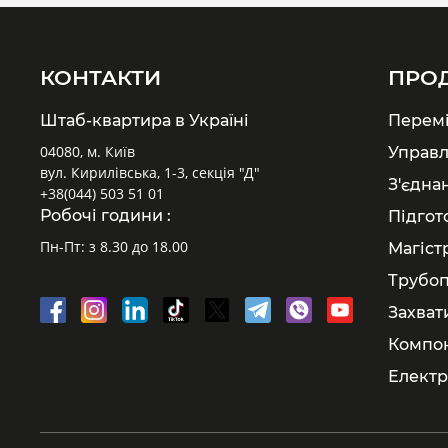
КОНТАКТИ
ПРО
Штаб-квартира в Україні
Перем
04080, м. Київ
Управл
вул. Кирилівська, 1-3, секція "Д"
З'єдна
+38(044) 503 51 01
Робочі години :
Підгот
Пн-Пт: з 8.30 до 18.00
Магіст
Трубоп
Захват
Компон
Електр