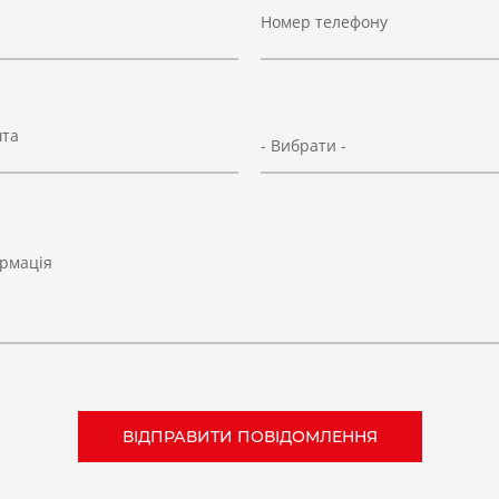
Номер телефону
шта
- Вибрати -
рмація