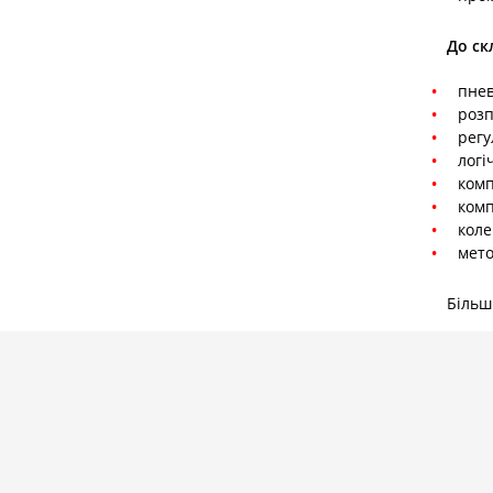
До ск
пнев
розп
регу
логі
комп
комп
коле
мето
Більш