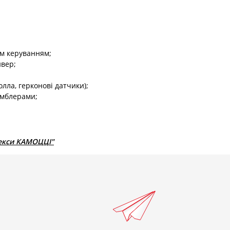
м керуванням;
ивер;
лла, герконові датчики);
умблерами;
лекси КАМОЦЦІ"