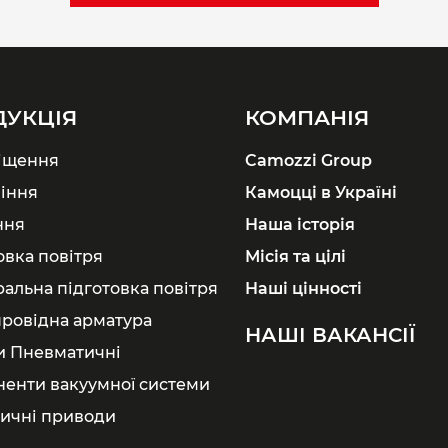
ДУКЦІЯ
КОМПАНІЯ
іщення
Camozzi Group
іння
Камоцці в Україні
ння
Наша історія
овка повітря
Місія та цілі
ральна підготовка повітря
Наші цінності
ровідна арматура
НАШІ ВАКАНСІЇ
и Пневматичні
енти вакуумної системи
ичні приводи