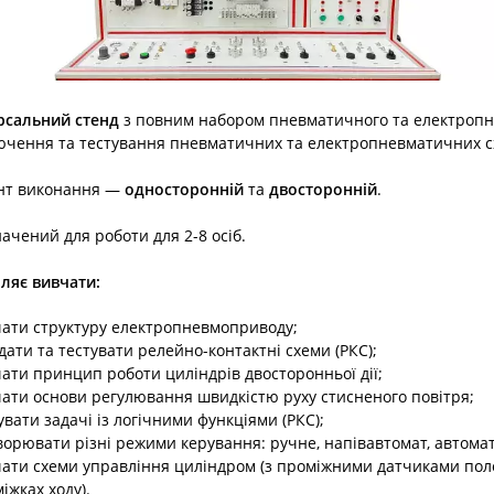
рсальний стенд
з повним набором пневматичного та електропне
ючення та тестування пневматичних та електропневматичних с
нт виконання —
односторонній
та
двосторонній
.
ачений для роботи для 2-8 осіб.
ляє вивчати:
ати структуру електропневмоприводу;
дати та тестувати релейно-контактні схеми (РКС);
ати принцип роботи циліндрів двосторонньої дії;
ати основи регулювання швидкістю руху стисненого повітря;
увати задачі із логічними функціями (РКС);
ворювати різні режими керування: ручне, напівавтомат, автомат
ати схеми управління циліндром (з проміжними датчиками поло
іжках ходу).