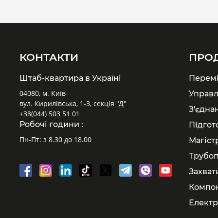
КОНТАКТИ
ПРО
Штаб-квартира в Україні
Перем
04080, м. Київ
Управл
вул. Кирилівська, 1-3, секція "Д"
З'єдна
+38(044) 503 51 01
Робочі години :
Підгот
Пн-Пт: з 8.30 до 18.00
Магіст
Трубоп
Захват
Компон
Електр