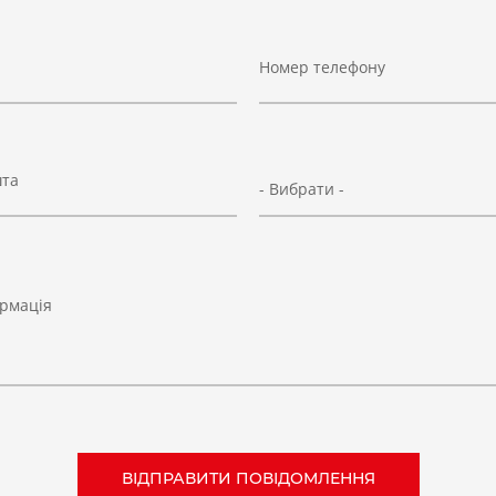
Номер телефону
шта
- Вибрати -
рмація