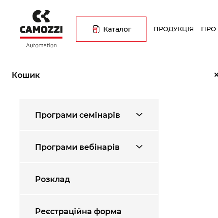
Перейти
Основна
до
навіґація
основного
Каталог
ПРОДУКЦІЯ
ПРО
вмісту
Рядок
Головна
Науково-навчальний центр
Навчальні комплекси
навіґації
Кошик
Меню
Програми семінарів
науково
навчальний
центр
Програми вебінарів
Розклад
Реєстраційна форма