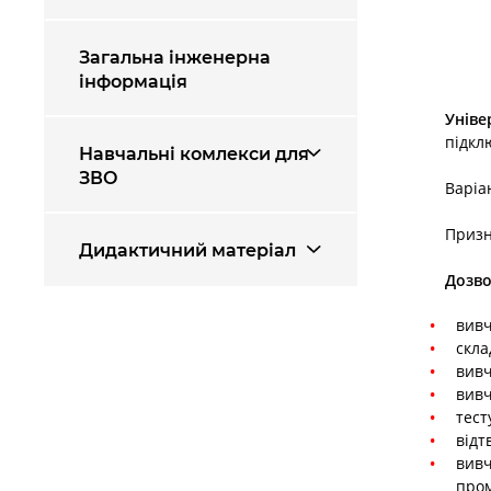
Загальна інженерна
інформація
Уніве
підкл
Навчальні комлекси для
ЗВО
Варіа
Призн
Дидактичний матеріал
Дозво
вивч
скла
вивч
вивч
тест
відт
вивч
пром