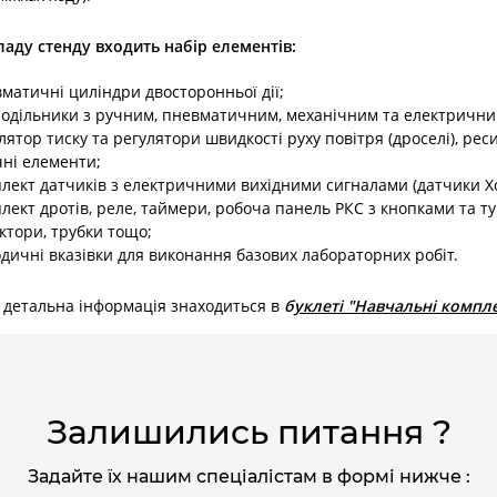
ладу стенду входить набір елементів:
матичні циліндри двосторонньої дії;
одільники з ручним, пневматичним, механічним та електрични
лятор тиску та регулятори швидкості руху повітря (дроселі), рес
чні елементи;
лект датчиків з електричними вихідними сигналами (датчики Хо
лект дротів, реле, таймери, робоча панель РКС з кнопками та т
ктори, трубки тощо;
дичні вказівки для виконання базових лабораторних робіт.
 детальна інформація знаходиться в
б
уклеті "Навчальні комп
Залишились питання ?
Задайте їх нашим спеціалістам в формі нижче :