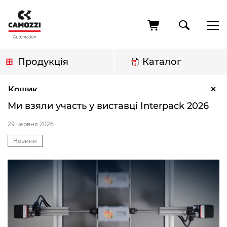
Перейти
до
основного
вмісту
Продукція
Каталог
Рядок
Ми взяли участь у виставці Interpack 2026
×
Кошик
навіґації
Ми взяли участь у виставці Interpack 2026
29 червня 2026
Теги
Новини