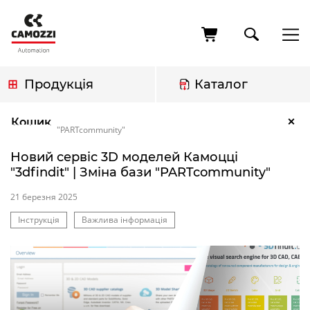
Перейти
до
основного
вмісту
Продукція
Каталог
Рядок
Новий сервіс 3D моделей Камоцці "3dfindit" | Зміна бази
×
Кошик
навіґації
"PARTcommunity"
Новий сервіс 3D моделей Камоцці
"3dfindit" | Зміна бази "PARTcommunity"
21 березня 2025
Теги
Інструкція
Важлива інформація