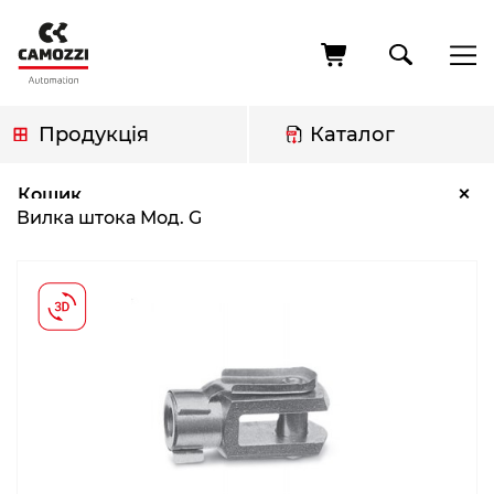
Перейти
до
основного
вмісту
Продукція
Каталог
Рядок
Вилка штока Мод. G
×
Кошик
навіґації
Вилка штока Мод. G