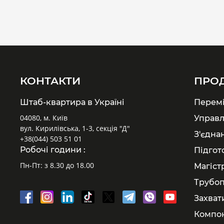
КОНТАКТИ
ПРО
Штаб-квартира в Україні
Перем
04080, м. Київ
Управл
вул. Кирилівська, 1-3, секція "Д"
З'єдна
+38(044) 503 51 01
Робочі години :
Підгот
Пн-Пт: з 8.30 до 18.00
Магіст
Трубоп
Захват
Компон