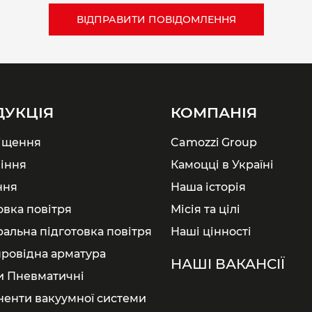
ДУКЦІЯ
КОМПАНІЯ
іщення
Camozzi Group
іння
Камоцці в Україні
ння
Наша історія
овка повітря
Місія та цілі
ральна підготовка повітря
Наші цінності
ровідна арматура
НАШІ ВАКАНСІЇ
и Пневматичні
енти вакуумної системи