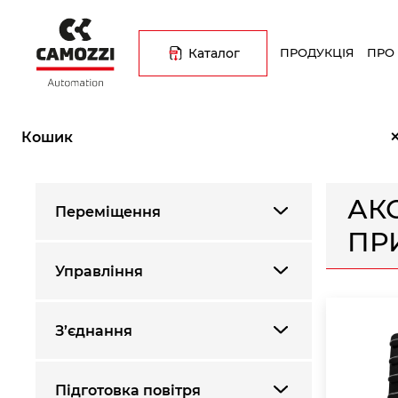
Перейти
Основна
до
навіґація
основного
Каталог
ПРОДУКЦІЯ
ПРО
вмісту
Рядок
Головна
Каталог продукції
Трубопровідна арматура
А
навіґації
Кошик
АК
Переміщення
ПР
Управління
З’єднання
Підготовка повітря