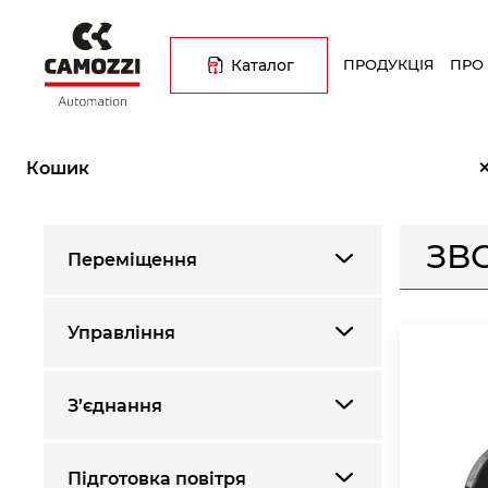
Перейти
Основна
до
навіґація
основного
Каталог
ПРОДУКЦІЯ
ПРО
вмісту
Рядок
Головна
Каталог продукції
Трубопровідна арматура
З
навіґації
Кошик
ЗВ
Переміщення
Управління
З’єднання
Підготовка повітря