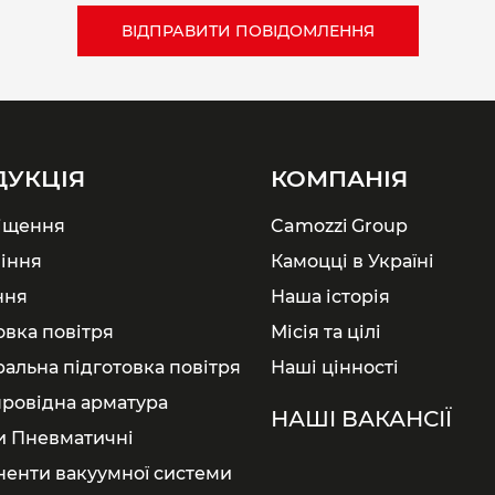
ДУКЦІЯ
КОМПАНІЯ
іщення
Camozzi Group
іння
Камоцці в Україні
ння
Наша історія
овка повітря
Місія та цілі
ральна підготовка повітря
Наші цінності
ровідна арматура
НАШІ ВАКАНСІЇ
и Пневматичні
енти вакуумної системи