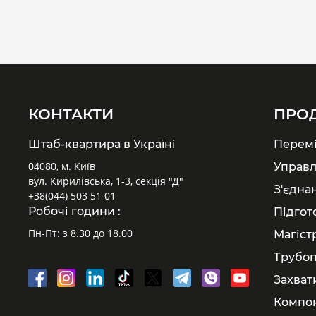
КОНТАКТИ
ПРО
Штаб-квартира в Україні
Перем
04080, м. Київ
Управл
вул. Кирилівська, 1-3, секція "Д"
З'єдна
+38(044) 503 51 01
Робочі години :
Підгот
Пн-Пт: з 8.30 до 18.00
Магіст
Трубоп
Захват
Компон