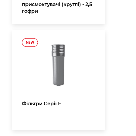
присмоктувачі (круглі) - 2,5
гофри
NEW
NEW
,
Фільтри Серії F