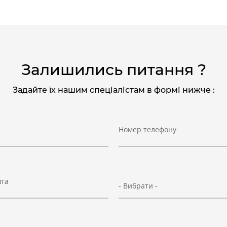
F = Зусилля
F = Зусилля
ВИХІДНИЙ КРУТНИЙ МОМЕНТ І ДО
Залишились питання ?
Задайте їх нашим спеціалістам в формі нижче :
Номер телефону
шта
- Вибрати -