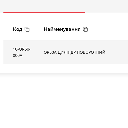
(Дж)
(Дж)
З
регулювальними
З амортизаторами
З регулюв
гвинтами
07
0.006
-
10
0.01
0.04
Код
Найменування
20
0.025
0.12
30
0.05
0.12
50
0.08
0.30
10-QR50-
QR50A ЦИЛІНДР ПОВОРОТНИЙ
000A
ГЕОМЕТРИЧНІ ДОПУСКИ ПО
P = Допуск паралельності п
R = Допуск круглості повор
C = Допуск циліндричності