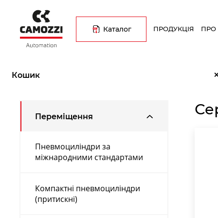
Перейти
Основна
до
навіґація
основного
Каталог
ПРОДУКЦІЯ
ПРО
вмісту
Рядок
Головна
Каталог продукції
Переміщення
Поворотні 
навіґації
Кошик
Се
Переміщення
Пневмоциліндри за
міжнародними стандартами
Компактні пневмоциліндри
(притискні)