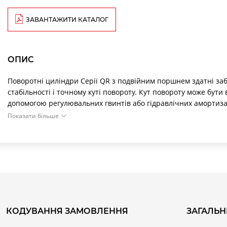
ЗАВАНТАЖИТИ КАТАЛОГ
ОПИС
Поворотні циліндри Серії QR з подвійним поршнем здатні за
стабільності і точному куті повороту. Кут повороту може бути 
допомогою регулювальних гвинтів або гідравлічних амортизато
Використання амортизаторів дозволяє забезпечувати в два-п'я
Показати більше
з регулювальними гвинтами. Поворотний стіл компактний і д
легкість і простота в поєднанні з профільними промисловими
підходящими для використання в складальних і пакувальних с
переміщення, нахил або поворот об'єктів.
МАКСИМАЛЬНО ДОПУСТИМА КІНЕТИЧНА
Максимально
Максимально
Налаштуван
КОДУВАННЯ ЗАМОВЛЕННЯ
ЗАГАЛЬН
допустима
допустима
Розмір
повороту 
кінетична енергія
кінетична енергія
викорис