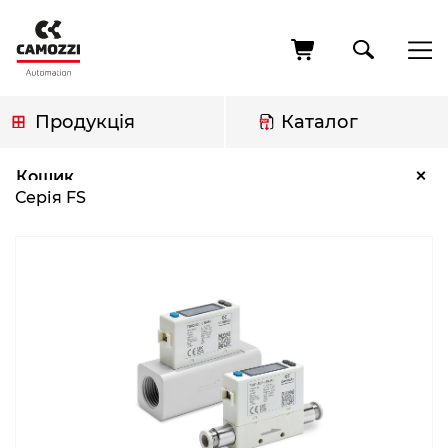
Перейти
до
основного
вмісту
Продукція
Каталог
Рядок
Серія FS
×
Кошик
навіґації
Серія FS