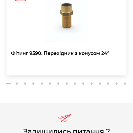
Фітинг 9590. Перехідник з конусом 24°
2
3
4
5
6
7
8
9
10
11
12
13
14
15
1
Залишились питання ?