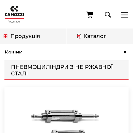
Перейти
до
основного
вмісту
Продукція
Каталог
Рядок
Пневмоциліндри з неіржавної сталі
×
Кошик
навіґації
ПНЕВМОЦИЛІНДРИ З НЕІРЖАВНОЇ
СТАЛІ