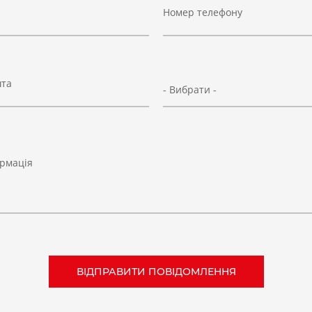
Номер телефону
шта
- Вибрати -
рмація