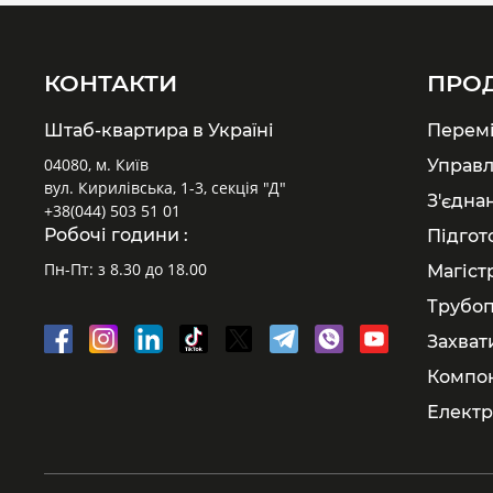
КОНТАКТИ
ПРО
Штаб-квартира в Україні
Перем
04080, м. Київ
Управл
вул. Кирилівська, 1-3, секція "Д"
З'єдна
+38(044) 503 51 01
Робочі години :
Підгот
Пн-Пт: з 8.30 до 18.00
Магіст
Трубоп
Захват
Компон
Електр