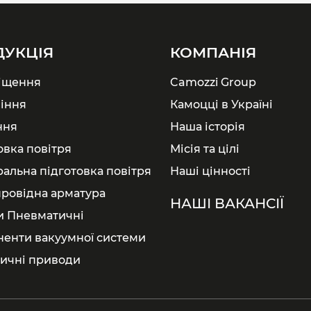
ДУКЦІЯ
КОМПАНІЯ
іщення
Camozzi Group
іння
Камоцці в Україні
ння
Наша історія
овка повітря
Місія та цілі
ральна підготовка повітря
Наші цінності
ровідна арматура
НАШІ ВАКАНСІЇ
и Пневматичні
енти вакуумної системи
ичні приводи