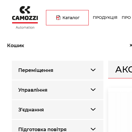
Перейти
Основна
до
навіґація
основного
Каталог
ПРОДУКЦІЯ
ПРО
вмісту
Рядок
Головна
Каталог продукції
Компоненти вакуумної системи
навіґації
Кошик
АК
Переміщення
Управління
З’єднання
Підготовка повітря