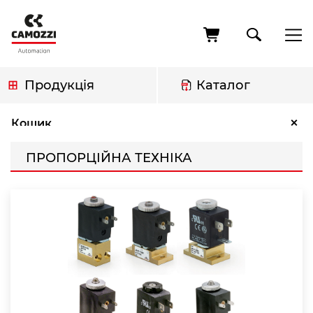
Перейти
до
основного
вмісту
Продукція
Каталог
Рядок
Пропорційна техніка
×
Кошик
навіґації
ПРОПОРЦІЙНА ТЕХНІКА