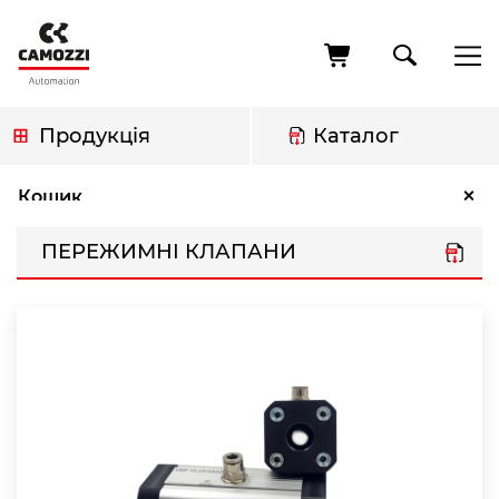
Перейти
до
основного
вмісту
Продукція
Каталог
Рядок
Пережимні клапани
×
Кошик
навіґації
ПЕРЕЖИМНІ КЛАПАНИ