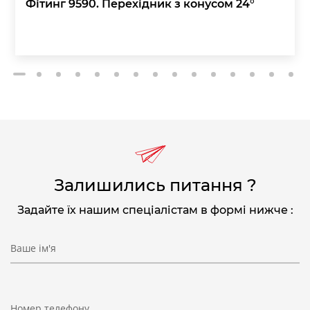
Фітинг 9590. Перехідник з конусом 24°
2
3
4
5
6
7
8
9
10
11
12
13
14
15
1
Для Мод. MC202-F00 і MC202-F10
Δр = Зниження тиску
Q = Витрати
Залишились питання ?
Задайте їх нашим спеціалістам в формі нижче :
Ваше ім'я
Номер телефону