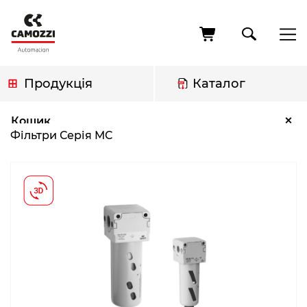
Перейти
до
основного
вмісту
Продукція
Каталог
Рядок
Фільтри Серія MC
×
Кошик
навіґації
Фільтри Серія MC