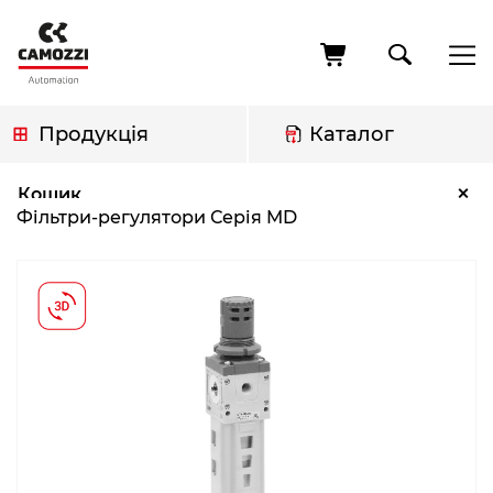
Перейти
до
основного
вмісту
Продукція
Каталог
Рядок
Фільтри-регулятори Серія MD
×
Кошик
навіґації
Фільтри-регулятори Серія MD