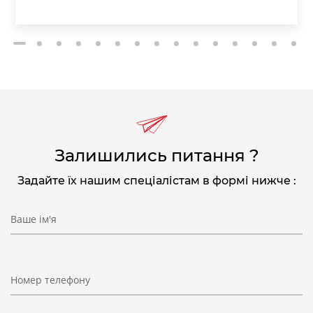
2
3
4
5
6
7
8
9
10
11
12
13
14
15
1
Залишились питання ?
Задайте їх нашим спеціалістам в формі нижче :
Ваше ім'я
Номер телефону