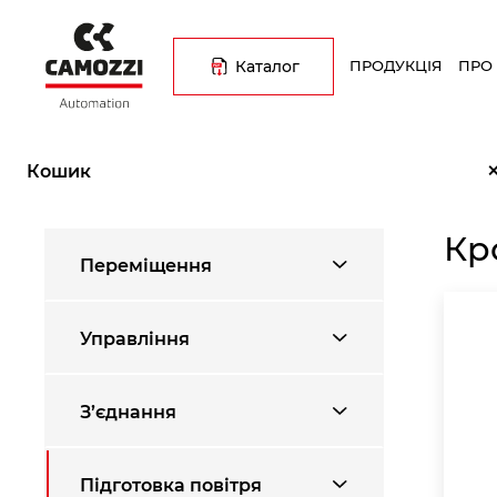
Перейти
Основна
до
навіґація
основного
Каталог
ПРОДУКЦІЯ
ПРО
вмісту
Рядок
Головна
Каталог продукції
Підготовка повітря
Кроншт
навіґації
Кошик
Кр
Переміщення
Управління
З’єднання
Підготовка повітря