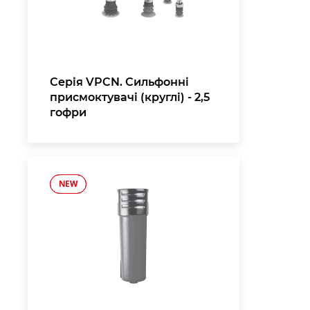
Серія VPCN. Сильфонні
присмоктувачі (круглі) - 2,5
гофри
NEW
NEW
,