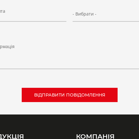
шта
- Вибрати -
рмація
ДУКЦІЯ
КОМПАНІЯ