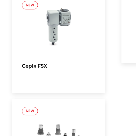
NEW
Серія FSX
NEW