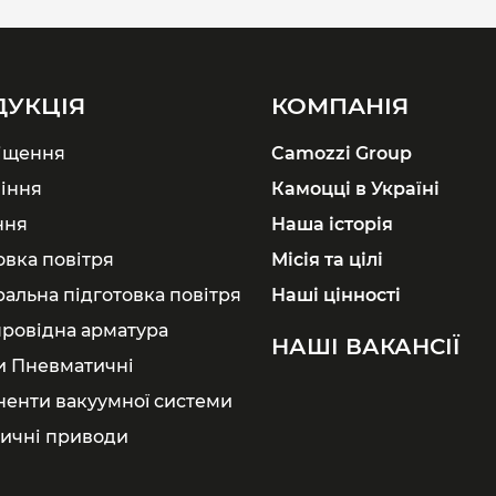
ДУКЦІЯ
КОМПАНІЯ
іщення
Camozzi Group
іння
Камоцці в Україні
ння
Наша історія
овка повітря
Місія та цілі
ральна підготовка повітря
Наші цінності
ровідна арматура
НАШІ ВАКАНСІЇ
и Пневматичні
енти вакуумної системи
ичні приводи