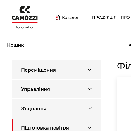
Перейти
Основна
до
навіґація
основного
Каталог
ПРОДУКЦІЯ
ПРО
вмісту
Рядок
Головна
Каталог продукції
Підготовка повітря
Фільтри
навіґації
Кошик
Фі
Переміщення
Управління
З’єднання
Підготовка повітря