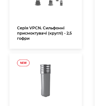
Серія VPCN. Сильфонні
присмоктувачі (круглі) - 2,5
гофри
NEW
NEW
,