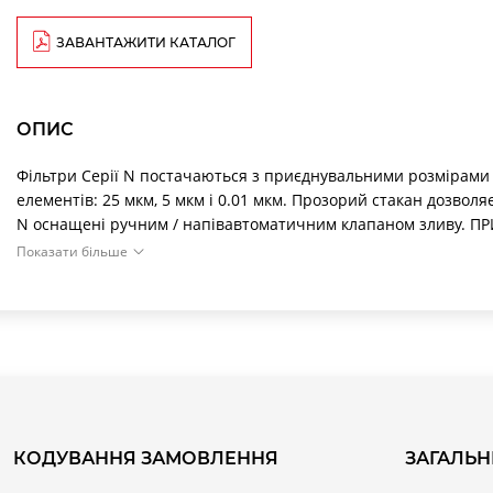
ЗАВАНТАЖИТИ КАТАЛОГ
ОПИС
Фільтри Серії N постачаються з приєднувальними розмірами G
елементів: 25 мкм, 5 мкм і 0.01 мкм. Прозорий стакан дозволя
N оснащені ручним / напівавтоматичним клапаном зливу. П
встановлюватися в систему після фільтрів зі ступенем очищенн
Показати більше
нікельованої латуні дозволяє отримати безпечний монтаж в о
ударів, експлуатувати фільтр в агресивних середовищах і с
КОДУВАННЯ ЗАМОВЛЕННЯ
ЗАГАЛЬН