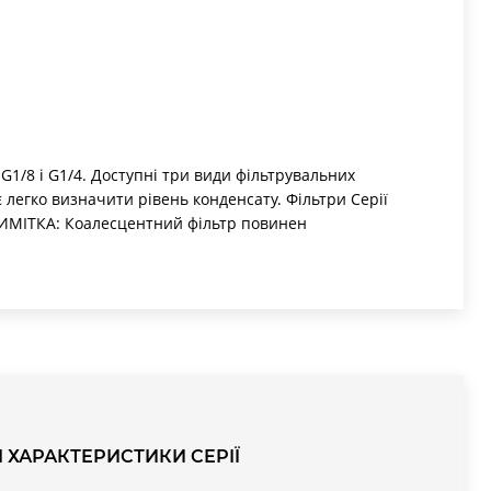
1/8 і G1/4. Доступні три види фільтрувальних
є легко визначити рівень конденсату. Фільтри Серії
РИМІТКА: Коалесцентний фільтр повинен
я 25 і 5 мкм. Версія фільтру зі стаканом з
бмеженому просторі та захист від механічних
ередовищах з підвищеною температурою.
І ХАРАКТЕРИСТИКИ СЕРІЇ