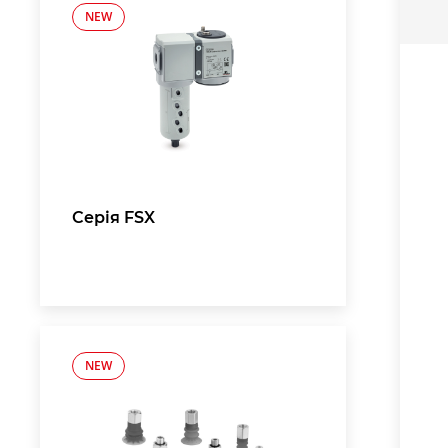
NEW
Серія FSX
NEW