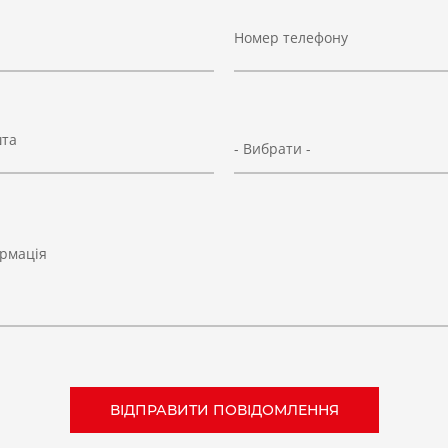
Номер телефону
шта
- Вибрати -
рмація