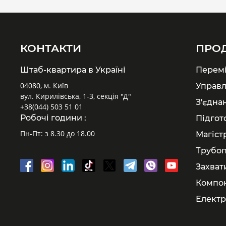
КОНТАКТИ
ПРО
Штаб-квартира в Україні
Перем
04080, м. Київ
Управл
вул. Кирилівська, 1-3, секція "Д"
З'єдна
+38(044) 503 51 01
Робочі години :
Підгот
Пн-Пт: з 8.30 до 18.00
Магіст
Трубоп
Захват
Компон
Електр