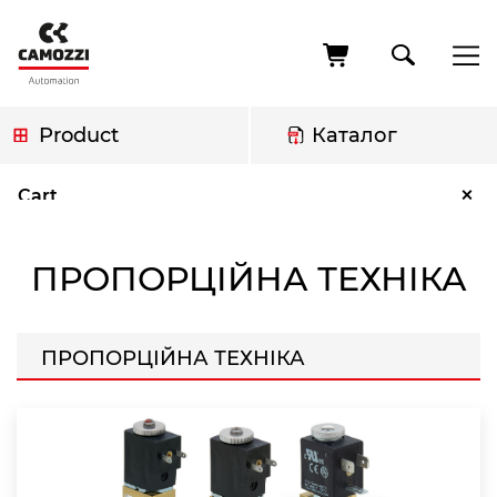
Skip
to
main
content
Product
Каталог
Breadcrumb
Пропорційна техніка
×
Cart
ПРОПОРЦІЙНА ТЕХНІКА
ПРОПОРЦІЙНА ТЕХНІКА