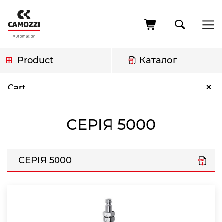
Skip
to
main
content
Product
Каталог
Breadcrumb
Серія 5000
×
Cart
СЕРІЯ 5000
СЕРІЯ 5000