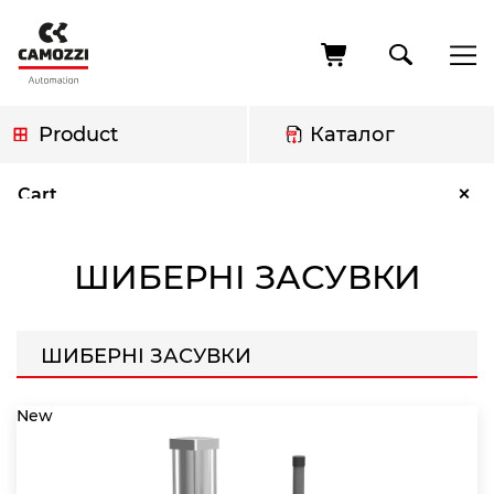
Skip
to
main
content
Product
Каталог
Breadcrumb
Шиберні Засувки
×
Cart
ШИБЕРНІ ЗАСУВКИ
ШИБЕРНІ ЗАСУВКИ
New