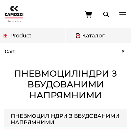
Skip
to
main
content
Product
Каталог
Breadcrumb
Пневмоциліндри з вбудованими напрямними
×
Cart
ПНЕВМОЦИЛІНДРИ З
ВБУДОВАНИМИ
НАПРЯМНИМИ
ПНЕВМОЦИЛІНДРИ З ВБУДОВАНИМИ
НАПРЯМНИМИ