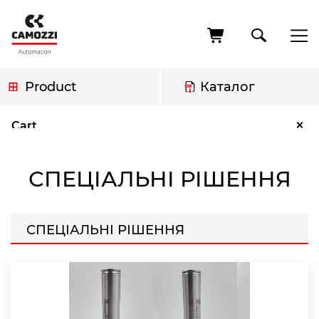
Skip
to
main
content
Product
Каталог
Breadcrumb
Спеціальні рішення
×
Cart
СПЕЦІАЛЬНІ РІШЕННЯ
СПЕЦІАЛЬНІ РІШЕННЯ