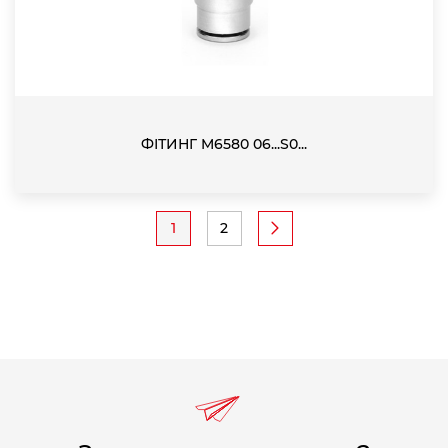
ФІТИНГ M6580 06...S0...
Pagination
1
2
Current
Page
page