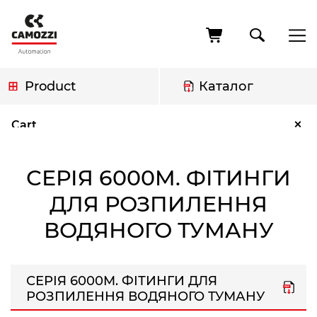
Skip
to
main
content
Product
Каталог
Breadcrumb
Серія 6000M. Фітинги для розпилення водяного туману
×
Cart
СЕРІЯ 6000M. ФІТИНГИ
ДЛЯ РОЗПИЛЕННЯ
ВОДЯНОГО ТУМАНУ
СЕРІЯ 6000M. ФІТИНГИ ДЛЯ
РОЗПИЛЕННЯ ВОДЯНОГО ТУМАНУ