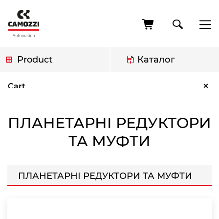
Skip
to
main
content
Product
Каталог
Breadcrumb
Планетарні редуктори та муфти
×
Cart
ПЛАНЕТАРНІ РЕДУКТОРИ
ТА МУФТИ
ПЛАНЕТАРНІ РЕДУКТОРИ ТА МУФТИ