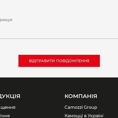
рмація
ДУКЦІЯ
КОМПАНІЯ
іщення
Camozzi Group
іння
Камоцці в Україні