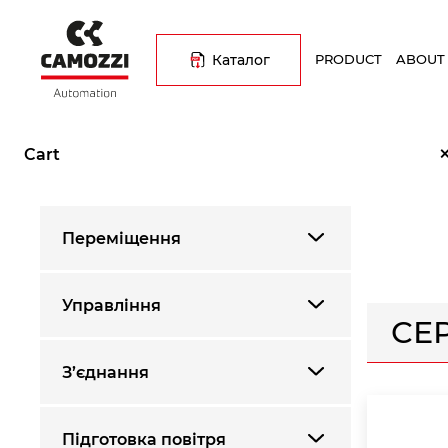
Skip
Основна
to
навіґація
main
Каталог
PRODUCT
ABOUT
content
Breadcrumb
Home
Каталог продукції
Переміщення
Пневмоцилінд
Cart
Переміщення
Управління
СЕР
З’єднання
Підготовка повітря