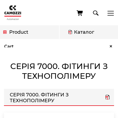
Skip
to
main
content
Product
Каталог
Breadcrumb
Серія 7000. Фітинги з технополімеру
×
Cart
СЕРІЯ 7000. ФІТИНГИ З
ТЕХНОПОЛІМЕРУ
СЕРІЯ 7000. ФІТИНГИ З
ТЕХНОПОЛІМЕРУ