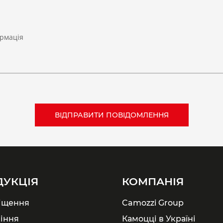
рмація
ДУКЦІЯ
КОМПАНІЯ
іщення
Camozzi Group
іння
Камоцці в Україні