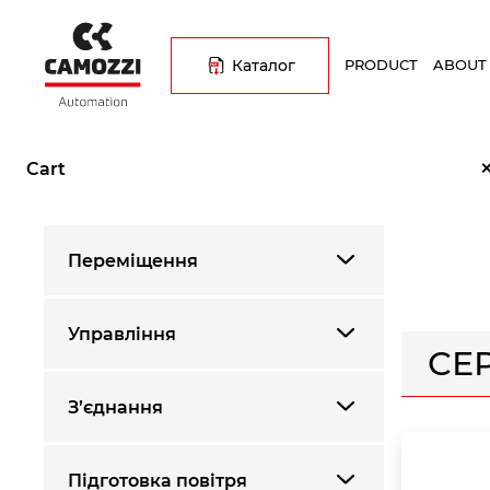
Skip
Основна
to
навіґація
main
Каталог
PRODUCT
ABOUT
content
Breadcrumb
Home
Каталог продукції
Переміщення
Пневмоцилінд
Cart
Переміщення
Управління
СЕР
З’єднання
Підготовка повітря