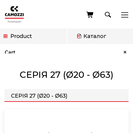
Skip
to
main
content
Product
Каталог
Breadcrumb
Серія 27 (Ø20 - Ø63)
×
Cart
СЕРІЯ 27 (Ø20 - Ø63)
СЕРІЯ 27 (Ø20 - Ø63)