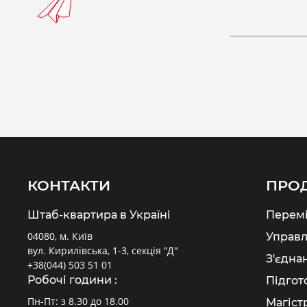
КОНТАКТИ
ПРО
Штаб-квартира в Україні
Перем
04080, м. Київ
Управл
вул. Кирилівська, 1-3, секція "Д"
З'єдна
+38(044) 503 51 01
Робочі години :
Підгот
Пн-Пт: з 8.30 до 18.00
Магіст