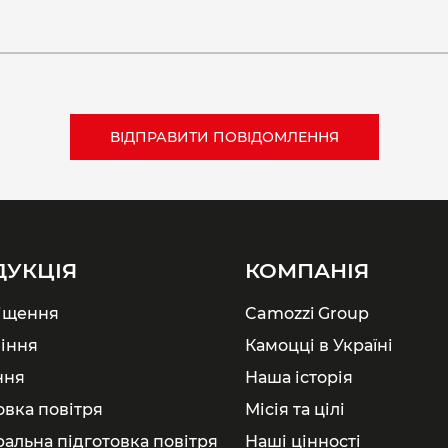
ДУКЦІЯ
КОМПАНІЯ
іщення
Camozzi Group
іння
Камоцці в Україні
ння
Наша історія
овка повітря
Місія та цілі
ральна підготовка повітря
Наші цінності