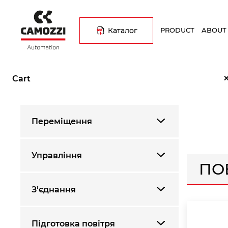
Skip
Основна
to
навіґація
main
Каталог
PRODUCT
ABOUT
content
Breadcrumb
Home
Каталог продукції
Переміщення
Поворотні пн
Cart
Переміщення
Управління
ПО
З’єднання
Підготовка повітря