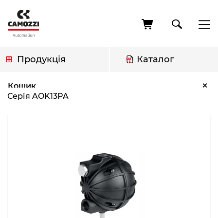
Перейти
до
основного
вмісту
Продукція
Каталог
Рядок
Серія AOK13PA
×
Кошик
навіґації
Серія AOK13PA