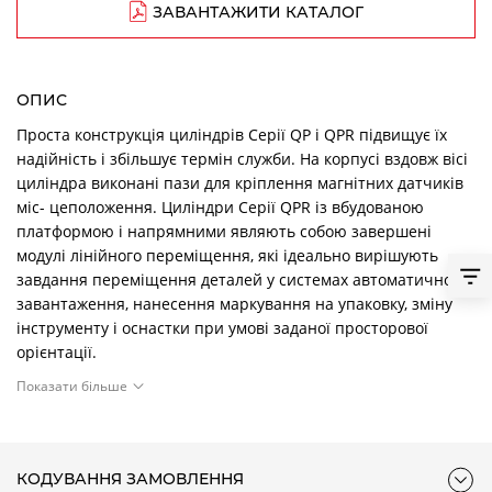
ЗАВАНТАЖИТИ КАТАЛОГ
ОПИС
Проста конструкція циліндрів Серії QP і QPR підвищує їх
надійність і збільшує термін служби. На корпусі вздовж вісі
циліндра виконані пази для кріплення магнітних датчиків
міс- цеположення. Циліндри Серії QPR із вбудованою
платформою і напрямними являють собою завершені
модулі лінійного переміщення, які ідеально вирішують
завдання переміщення деталей у системах автоматичного
завантаження, нанесення маркування на упаковку, зміну
інструменту і оснастки при умові заданої просторової
орієнтації.
Показати більше
ТАБЛИЦЯ ЗНАЧЕНЬ СТАНДАРТНОГО ХОДУ ЦИЛІНДРІВ
СЕРІЇ QP/QPR
■ = двосторонньої дії
КОДУВАННЯ ЗАМОВЛЕННЯ