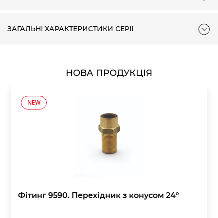
✖ = односторонньої дії
● = з протиповоротною платформою
ЗАГАЛЬНІ ХАРАКТЕРИСТИКИ СЕРІЇ
Ø
5
10
15
20
25
30
35
4
12
■ ✖ ●
■ ✖ ●
■ ✖ ●
■ ✖
■ ✖
■ ●
■
■
16
■ ✖ ●
■ ✖ ●
■ ✖ ●
■ ✖ ●
■ ✖ ●
■ ●
■ ●
■ 
20
■ ✖ ●
■ ✖ ●
■ ✖ ●
■ ✖ ●
■ ✖ ●
■ ●
■ ●
■ 
25
■ ✖ ●
■ ✖ ●
■ ✖ ●
■ ✖ ●
■ ✖ ●
■ ●
■ ●
■ 
НОВА ПРОДУКЦІЯ
32
■ ✖ ●
■ ✖ ●
■ ✖ ●
■ ✖ ●
■ ✖ ●
■ ●
■ ●
■ 
40
■ ✖ ●
■ ✖ ●
■ ✖ ●
■ ✖ ●
■ ✖ ●
■ ●
■ ●
■ 
50
■ ✖ ●
■ ✖ ●
■ ✖ ●
■ ✖ ●
■ ✖ ●
■ ●
■ ●
■ 
NEW
63
■ ✖ ●
■ ✖ ●
■ ✖ ●
■ ✖ ●
■ ✖ ●
■ ●
■ ●
■ 
80
■ ✖ ●
■ ✖ ●
■ ✖ ●
■ ✖ ●
■ ✖ ●
■ ●
■ ●
■ 
100
■ ✖ ●
■ ✖ ●
■ ✖ ●
■ ✖ ●
■ ✖ ●
■ ●
■ ●
■ 
ПНЕВМАТИЧНІ СИМВОЛИ
Фітинг 9590. Перехідник з конусом 24°
РЕМКОМПЛЕКТИ