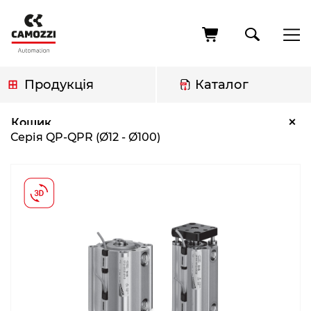
Перейти
до
основного
вмісту
Продукція
Каталог
Рядок
Серія QP-QPR (Ø12 - Ø100)
×
Кошик
навіґації
Серія QP-QPR (Ø12 - Ø100)