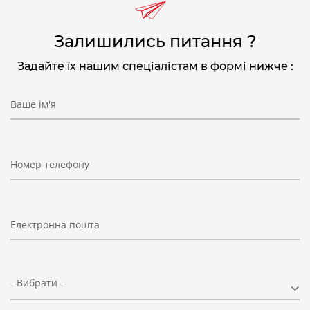
200
30
35
60
335
30
-
-
L-41-200
250
40
45
70
375
40
-
-
L-41-250
Залишились питання ?
320
45
50
80
420
45
-
-
L-41-320
400
80
85
140
520
-
76
16
L-41-400
Задайте їх нашим спеціалістам в формі нижче :
Ваше ім'я
Номер телефону
Електронна пошта
- Вибрати -