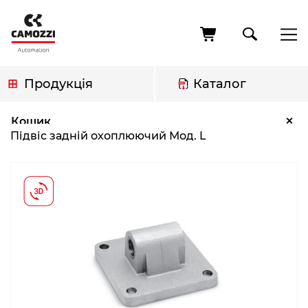
Перейти
до
основного
вмісту
Продукція
Каталог
Рядок
Підвіс задній охоплюючий Мод. L
×
Кошик
навіґації
Підвіс задній охоплюючий Мод. L