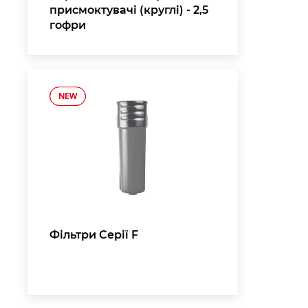
присмоктувачі (круглі) - 2,5
гофри
NEW
NEW
,
Фільтри Серії F