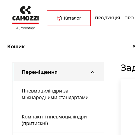
Перейти
Основна
до
навіґація
основного
Каталог
ПРОДУКЦІЯ
ПРО
вмісту
Рядок
Головна
Каталог продукції
Переміщення
Пневмоцилі
навіґації
Кошик
За
Переміщення
Пневмоциліндри за
міжнародними стандартами
Компактні пневмоциліндри
(притискні)