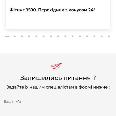
Фітинг 9590. Перехідник з конусом 24°
2
3
4
5
6
7
8
9
10
11
12
13
14
15
1
Залишились питання ?
Задайте їх нашим спеціалістам в формі нижче :
Ваше ім'я