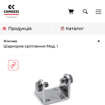
Перейти
до
основного
вмісту
Продукція
Каталог
Рядок
Шарнірне кріплення Мод. I
×
Кошик
навіґації
Шарнірне кріплення Мод. I