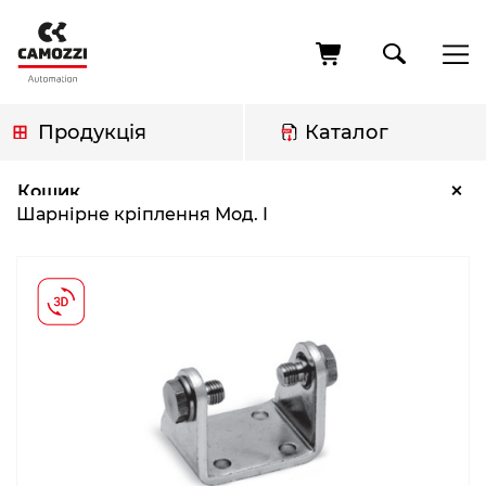
Перейти
до
основного
вмісту
Продукція
Каталог
Рядок
Шарнірне кріплення Мод. I
×
Кошик
навіґації
Шарнірне кріплення Мод. I