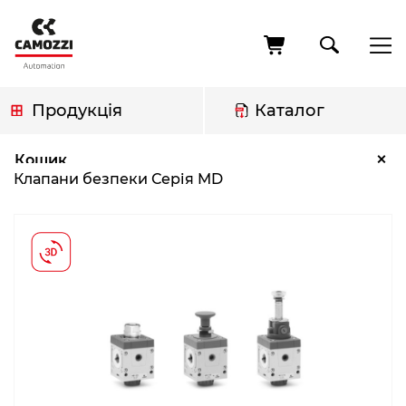
Перейти
до
основного
вмісту
Продукція
Каталог
Рядок
Клапани безпеки Серія MD
×
Кошик
навіґації
Клапани безпеки Серія MD