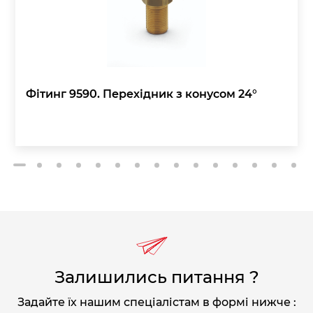
Фітинг 9590. Перехідник з конусом 24°
2
3
4
5
6
7
8
9
10
11
12
13
14
15
1
Залишились питання ?
Задайте їх нашим спеціалістам в формі нижче :