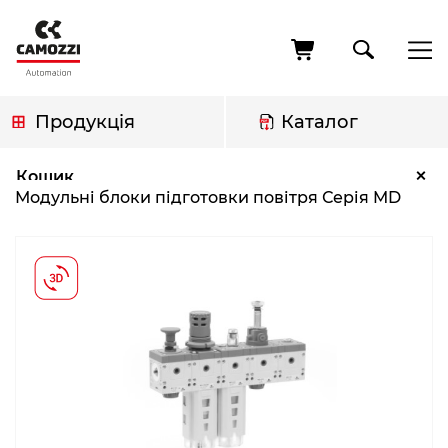
Перейти
до
основного
вмісту
Продукція
Каталог
Рядок
Модульні блоки підготовки повітря Серія MD
×
Кошик
навіґації
Модульні блоки підготовки повітря Серія MD