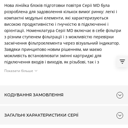
Нова лінійка блоків підготовки повітря Серії MD була
розроблена для задоволення кількох вимог ринку: легкі і
компактні модульні елементи, які характеризуються
високою продуктивністю і гнучкістю в підключенні і
орієнтації. Номенклатура Серії MD включає в себе фільтри
з різним ступенем фільтрації і з можливістю перевірки
засмічення фільтроелемента через візуальний індикатор.
Завдяки принципово новим рішенням, ми маємо
можливість встановлювати змінні картриджі для
підключення входів і виходів, як різьбові, так і з
інтегрованим цанговим затискачем. На лицьовій і задній
Показати більше
частині фільтра знаходяться два додаткових отвори виходу
стисненого повітря з витратними характеристиками,
аналогічними стандартному виходу.
КОДУВАННЯ ЗАМОВЛЕННЯ
ЗАГАЛЬНІ ХАРАКТЕРИСТИКИ СЕРІЇ