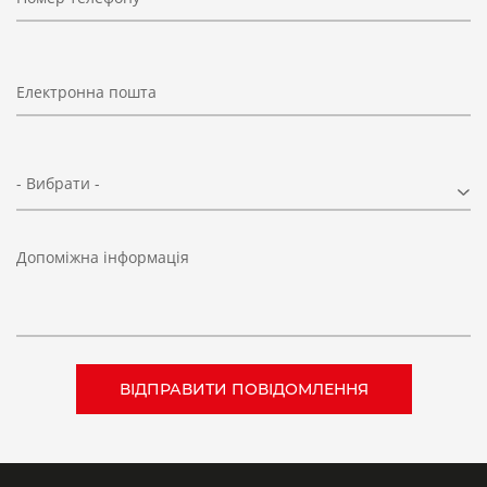
ВИТРАТНІ ХАРАКТЕРИСТИКИ для Мод. MX...V16
Електронна пошта
- Вибрати -
Допоміжна інформація
Діаграми для клапанів з електропневматич або
Діаграми для
пневматичним керуванням MX2
пневматични
Δp = Зниження тиску
Δp = Зниженн
Q = Витрати
Q = Витрати
ВИТРАТНІ ХАРАКТЕРИСТИКИ для Мод. MX...V17