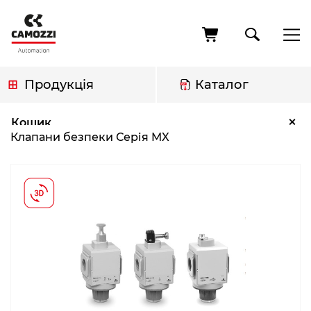
Перейти
до
основного
вмісту
Продукція
Каталог
Рядок
Клапани безпеки Серія MX
×
Кошик
навіґації
Клапани безпеки Серія MX