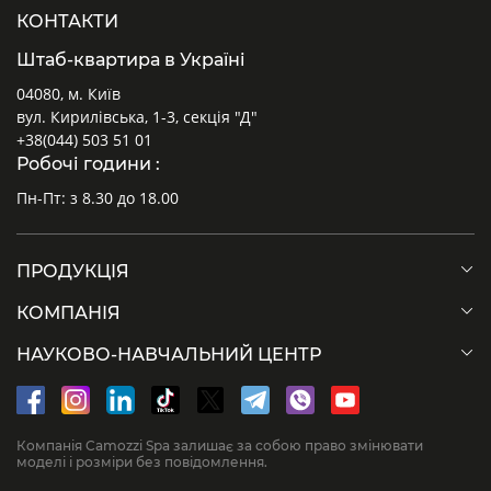
КОНТАКТИ
Штаб-квартира в Україні
04080, м. Київ
вул. Кирилівська, 1-3, секція "Д"
+38(044) 503 51 01
Робочі години :
Пн-Пт: з 8.30 до 18.00
Діаграми для клапанів безпеки з зовнішнім
Діаграми для
живленням пілотів MX2
живленням п
ПРОДУКЦІЯ
Δp = Зниження тиску
Δp = Знижен
Q = Витрати
Q = Витрати
КОМПАНІЯ
НАУКОВО-НАВЧАЛЬНИЙ ЦЕНТР
Компанія Camozzi Spa залишає за собою право змінювати
моделі і розміри без повідомлення.