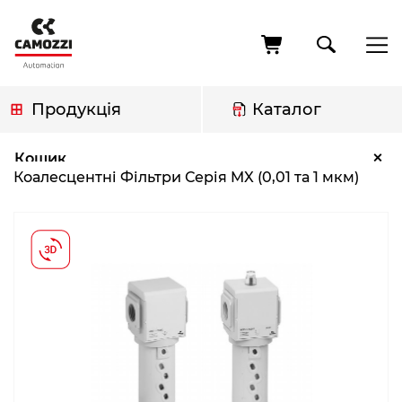
Перейти
до
основного
вмісту
Продукція
Каталог
Рядок
Коалесцентні Фільтри Серія MX (0,01 та 1 мкм)
×
Кошик
навіґації
Коалесцентні Фільтри Серія MX (0,01 та 1 мкм)