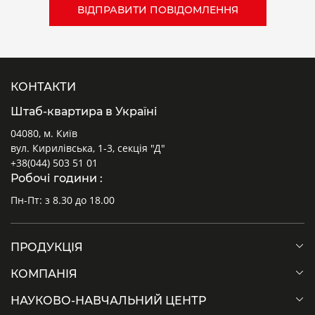
MX3 ВИТРАТНІ ХАРАКТЕРИСТИКИ
КОНТАКТИ
Штаб-квартира в Україні
04080, м. Київ
вул. Кирилівська, 1-3, секція "Д"
+38(044) 503 51 01
Робочі години :
Витратні характеристики для моделей з
Витратні ха
Пн-Пт: з 8.30 до 18.00
фільтруючим елементом 0,01 мкм
фільтруючим
ΔP = Зниження тиску
ΔP = Знижен
Q = Витрати
Q = Витрати
ПРОДУКЦІЯ
КОМПАНІЯ
НАУКОВО-НАВЧАЛЬНИЙ ЦЕНТР