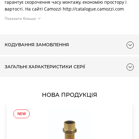
гарантує скорочення часу монтажу, економію простору і
вартості. На сайті Camozzi http://catalogue.camozzi.com
доступний конфігуратор, що дозволяє підібрати відповідне
Показати більше
рішення, вибираючи окремі пристрої, або склавши збірку
БПВ.
Коалесцентний фільтр Серія MX - матеріали
КОДУВАННЯ ЗАМОВЛЕННЯ
A = Фільтр
B = Фільтр з індикатором забруднення фільтруючого
ЗАГАЛЬНІ ХАРАКТЕРИСТИКИ СЕРІЇ
елемента
НОВА ПРОДУКЦІЯ
NEW