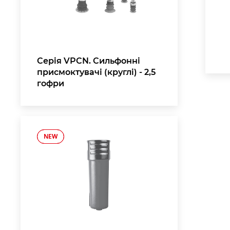
Серія VPCN. Сильфонні
присмоктувачі (круглі) - 2,5
гофри
NEW
NEW
,