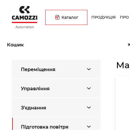
Перейти
Основна
до
навіґація
основного
Каталог
ПРОДУКЦІЯ
ПРО
вмісту
Рядок
Головна
Каталог продукції
Підготовка повітря
Маслор
навіґації
Кошик
Ма
Переміщення
Управління
З’єднання
Підготовка повітря