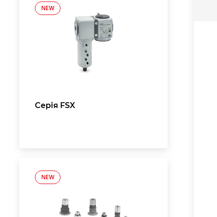
NEW
Серія FSX
NEW