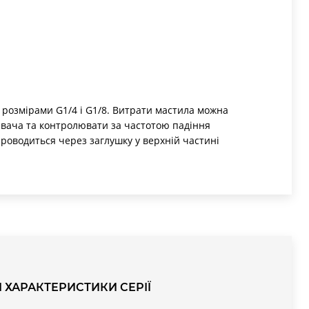
розмірами G1/4 і G1/8. Витрати мастила можна
ювача та контролювати за частотою падіння
роводиться через заглушку у верхній частині
пус з латуні та стакан з технополімеру. Версія
и безпечний монтаж в обмеженому просторі та
ивних середовищах і середовищах з підвищеною
І ХАРАКТЕРИСТИКИ СЕРІЇ