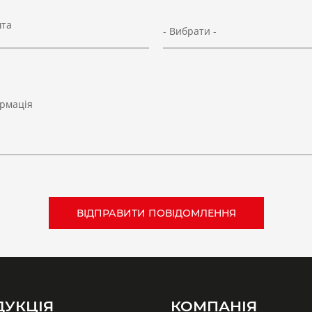
шта
- Вибрати -
рмація
ДУКЦІЯ
КОМПАНІЯ