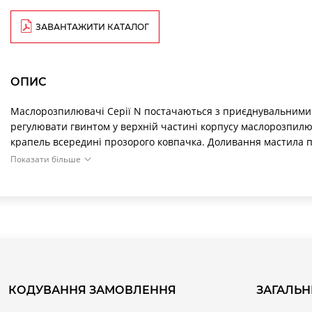
ЗАВАНТАЖИТИ КАТАЛОГ
ОПИС
Маслорозпилювачі Серії N постачаються з приєднувальними 
регулювати гвинтом у верхній частині корпусу маслорозпил
крапель всередині прозорого ковпачка. Доливання мастила п
корпусу при відключеному тиску. Маслорозпилювачі мають кор
Показати більше
фільтру зі стаканом з нікельованої латуні дозволяє отримат
захист від механічних ударів, експлуатувати фільтр в агрес
температурою.
КОДУВАННЯ ЗАМОВЛЕННЯ
ЗАГАЛЬН